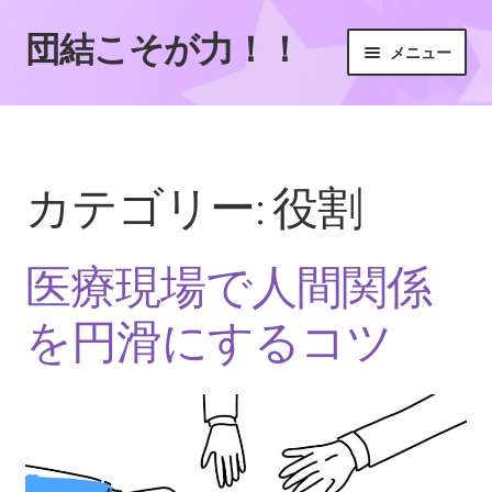
団結こそが力！！
ナ
コ
メニュー
ビ
ン
ゲ
テ
ホーム
ー
ン
シ
ツ
サイトマップ
ョ
へ
カテゴリー:
役割
ン
ス
チーム医療に欠かせない存在
へ
キ
ス
ッ
医療現場で人間関係
チーム医療の連携を高める！効果的なコミュニケーショ
キ
プ
ンと協働のための実践ポイント
ッ
を円滑にするコツ
プ
医療を支える多職種チームの役割
尊重する姿勢で左右されるチーム医療の質
成功の鍵を握る専門性とコミュニケーション