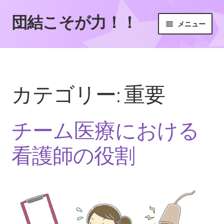
団結こそが力！！
ナ
コ
メニュー
ビ
ン
ゲ
テ
ホーム
ー
ン
シ
ツ
サイトマップ
ョ
へ
カテゴリー:
重要
ン
ス
チーム医療に欠かせない存在
へ
キ
ス
ッ
チーム医療における
チーム医療の連携を高める！効果的なコミュニケーショ
キ
プ
ンと協働のための実践ポイント
ッ
看護師の役割
プ
医療を支える多職種チームの役割
尊重する姿勢で左右されるチーム医療の質
成功の鍵を握る専門性とコミュニケーション