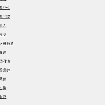
専門性
専門職
導入
役割
意思疎通
推進
潤滑油
看護師
職種
連携
重要