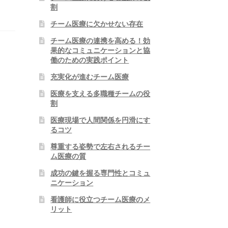
割
チーム医療に欠かせない存在
チーム医療の連携を高める！効
果的なコミュニケーションと協
働のための実践ポイント
充実化が進むチーム医療
医療を支える多職種チームの役
割
医療現場で人間関係を円滑にす
るコツ
尊重する姿勢で左右されるチー
ム医療の質
成功の鍵を握る専門性とコミュ
ニケーション
看護師に役立つチーム医療のメ
リット