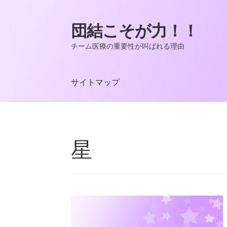
団結こそが力！！
ナ
コ
ビ
ン
チーム医療の重要性が叫ばれる理由
ゲ
テ
ー
ン
シ
ツ
サイトマップ
ョ
へ
ン
ス
ホーム
サイトマップ
チーム医療に欠かせな
へ
キ
ス
ッ
キ
プ
星
医療を支える多職種チームの役割
尊重する
ッ
プ
看護師に役立つチーム医療のメリット
充実