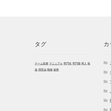
タグ
カ
チーム医療
マニュアル
専門性
専門職
導入
推
進
潤滑油
職種
連携