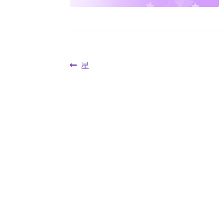
投
前
星
の
稿
投
ナ
稿:
ビ
ゲ
ー
シ
ョ
ン