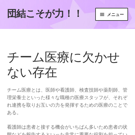
団結こそが力！！
ナ
コ
メニュー
ビ
ン
ゲ
テ
ホーム
ー
ン
シ
ツ
サイトマップ
ョ
へ
チーム医療に欠かせ
ン
ス
チーム医療に欠かせない存在
へ
キ
ない存在
ス
ッ
チーム医療の連携を高める！効果的なコミュニケーショ
キ
プ
ンと協働のための実践ポイント
ッ
チーム医療とは、医師や看護師、検査技師や薬剤師、管
プ
理栄養士といった様々な職種の医療スタッフが、それぞ
医療を支える多職種チームの役割
れ連携を取りお互いの力を発揮するための医療のことで
ある。
尊重する姿勢で左右されるチーム医療の質
看護師は患者と接する機会がいちばん多いため患者の状
成功の鍵を握る専門性とコミュニケーション
態などを報告するといった非常に重要な役割を担ってい