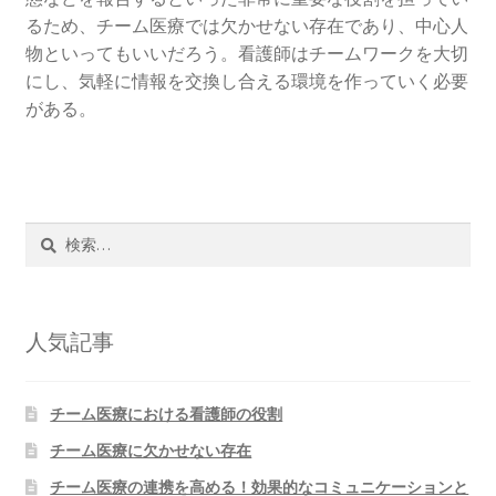
るため、チーム医療では欠かせない存在であり、中心人
看護師に役立つチーム医療のメリット
物といってもいいだろう。看護師はチームワークを大切
にし、気軽に情報を交換し合える環境を作っていく必要
充実化が進むチーム医療
がある。
医療現場で人間関係を円滑にするコツ
検
索:
人気記事
チーム医療における看護師の役割
チーム医療に欠かせない存在
チーム医療の連携を高める！効果的なコミュニケーションと